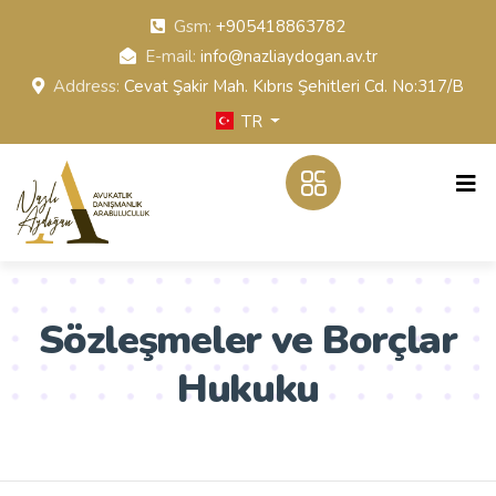
Gsm:
+905418863782
E-mail:
info@nazliaydogan.av.tr
Address:
Cevat Şakir Mah. Kıbrıs Şehitleri Cd. No:317/B
TR
Sözleşmeler ve Borçlar
Hukuku