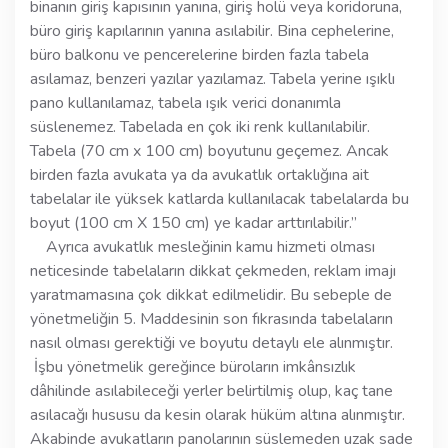
binanın giriş kapısının yanına, giriş holü veya koridoruna,
büro giriş kapılarının yanına asılabilir. Bina cephelerine,
büro balkonu ve pencerelerine birden fazla tabela
asılamaz, benzeri yazılar yazılamaz. Tabela yerine ışıklı
pano kullanılamaz, tabela ışık verici donanımla
süslenemez. Tabelada en çok iki renk kullanılabilir.
Tabela (70 cm x 100 cm) boyutunu geçemez. Ancak
birden fazla avukata ya da avukatlık ortaklığına ait
tabelalar ile yüksek katlarda kullanılacak tabelalarda bu
boyut (100 cm X 150 cm) ye kadar arttırılabilir.’’
Ayrıca avukatlık mesleğinin kamu hizmeti olması
neticesinde tabelaların dikkat çekmeden, reklam imajı
yaratmamasına çok dikkat edilmelidir. Bu sebeple de
yönetmeliğin 5. Maddesinin son fıkrasında tabelaların
nasıl olması gerektiği ve boyutu detaylı ele alınmıştır.
İşbu yönetmelik gereğince büroların imkânsızlık
dâhilinde asılabileceği yerler belirtilmiş olup, kaç tane
asılacağı hususu da kesin olarak hüküm altına alınmıştır.
Akabinde avukatların panolarının süslemeden uzak sade