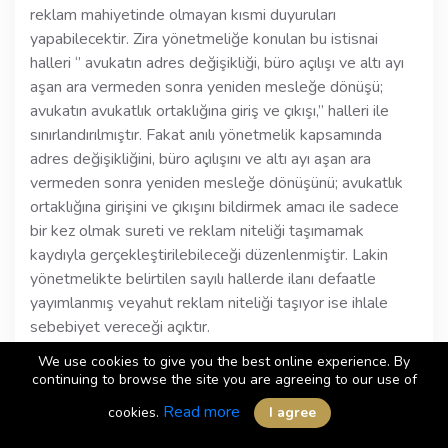
reklam mahiyetinde olmayan kısmi duyuruları
yapabilecektir. Zira yönetmeliğe konulan bu istisnai
halleri ‘’ avukatın adres değişikliği, büro açılışı ve altı ayı
aşan ara vermeden sonra yeniden mesleğe dönüşü;
avukatın avukatlık ortaklığına giriş ve çıkışı,’’ halleri ile
sınırlandırılmıştır. Fakat anılı yönetmelik kapsamında
adres değişikliğini, büro açılışını ve altı ayı aşan ara
vermeden sonra yeniden mesleğe dönüşünü; avukatlık
ortaklığına girişini ve çıkışını bildirmek amacı ile sadece
bir kez olmak sureti ve reklam niteliği taşımamak
kaydıyla gerçekleştirilebileceği düzenlenmiştir. Lakin
yönetmelikte belirtilen sayılı hallerde ilanı defaatle
yayımlanmış veyahut reklam niteliği taşıyor ise ihlale
sebebiyet vereceği açıktır.
Ayrıca avukatlar çeşitli konularda televizyon
We use cookies to give you the best online experience. By
programlarında reklam amacı ve ün kazanma amacı
continuing to browse the site you are agreeing to our use of
hedeflenmeden halka belli konularda bilgilendirme
Read more
cookies.
I agree
yapabilirler. Lakin Avukat, unvanını kullanarak yazılı,
işitsel, görsel iletişim araçlarında ve internette