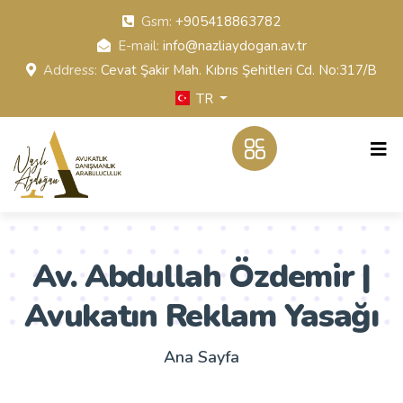
Gsm:
+905418863782
E-mail:
info@nazliaydogan.av.tr
Address:
Cevat Şakir Mah. Kıbrıs Şehitleri Cd. No:317/B
TR
Av. Abdullah Özdemir |
Avukatın Reklam Yasağı
Ana Sayfa