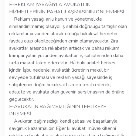
E-REKLAM YASAĞIYLA AVUKATLIK
HİZMETLERİNİN PAHALILAŞMASININ ÖNLENMESİ
Reklam yasağı anılı kanun ve yönetmelikle
sınırlandırılmamış olsaydı iş sahibi doğruluğu tartışılır olan
reklamlar yüzünden alacak olduğu hukuksal hizmetin
faydalı olup olabileceğinden emin olamayacaktır. Zira
avukatlar arasında rekabetin artacak ve pahalı reklam
kampanyaları yüzünden avukatlar, iş sahiplerinden daha
fazla masraf talep edecektir. Hâlbuki adalet herkes
içindir. İşbu nedenle, avukatlık ücretinin makul bir
seviyede tutulması ve reklam yasağı sayesinde iş
sahiplerinin doğru hukuksal hizmeti tercih ederek,
adalete ve avukata olan güvenin sarsılmasının da önüne
geçilecektir.
F-AVUKATIN BAĞIMSIZLIĞININ TEHLİKEYE
DÜŞMESİ
Avukatın bağımsızlığı, kendi çabası ve başarılarıyla,
saygınlık kazanmalıdır. Eğer ki avukat, müvekkillerini
reklama dayalı olarak oluşturmaya başlarsa bağımsızlığı