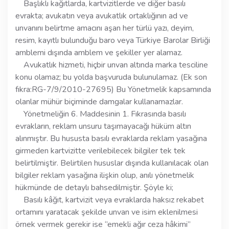
Başlıklı kağıtlarda, kartvizitlerde ve diğer basılı
evrakta; avukatın veya avukatlık ortaklığının ad ve
unvanını belirtme amacını aşan her türlü yazı, deyim,
resim, kayıtlı bulunduğu baro veya Türkiye Barolar Birliği
amblemi dışında amblem ve şekiller yer alamaz.
Avukatlık hizmeti, hiçbir unvan altında marka tesciline
konu olamaz; bu yolda başvuruda bulunulamaz. (Ek son
fıkra:RG-7/9/2010-27695) Bu Yönetmelik kapsamında
olanlar mühür biçiminde damgalar kullanamazlar.
Yönetmeliğin 6. Maddesinin 1. Fıkrasında basılı
evrakların, reklam unsuru taşımayacağı hüküm altın
alınmıştır. Bu hususta basılı evraklarda reklam yasağına
girmeden kartvizitte verilebilecek bilgiler tek tek
belirtilmiştir. Belirtilen hususlar dışında kullanılacak olan
bilgiler reklam yasağına ilişkin olup, anılı yönetmelik
hükmünde de detaylı bahsedilmiştir. Şöyle ki;
Basılı kâğıt, kartvizit veya evraklarda haksız rekabet
ortamını yaratacak şekilde unvan ve isim eklenilmesi
örnek vermek gerekir ise ‘’emekli ağır ceza hâkimi’’