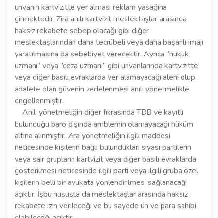
unvanın kartvizitte yer alması reklam yasağına
girmektedir. Zira anılı kartvizit meslektaşlar arasında
haksız rekabete sebep olacağı gibi diğer
meslektaşlarından daha tecrübeli veya daha başarılı imajı
yaratılmasına da sebebiyet verecektir. Ayrıca ‘’hukuk
uzmanı’’ veya ‘’ceza uzmanı’’ gibi unvanlarında kartvizitte
veya diğer basılı evraklarda yer alamayacağı aleni olup,
adalete olan güvenin zedelenmesi anılı yönetmelikle
engellenmiştir.
Anılı yönetmeliğin diğer fıkrasında TBB ve kayıtlı
bulunduğu baro dışında amblemin olamayacağı hüküm
altına alınmıştır. Zira yönetmeliğin ilgili maddesi
neticesinde kişilerin bağlı bulundukları siyasi partilerin
veya sair grupların kartvizit veya diğer basılı evraklarda
gösterilmesi neticesinde ilgili parti veya ilgili gruba özel
kişilerin belli bir avukata yönlendirilmesi sağlanacağı
açıktır. İşbu hususta da meslektaşlar arasında haksız
rekabete izin verileceği ve bu sayede ün ve para sahibi
olabileceği açıktır.