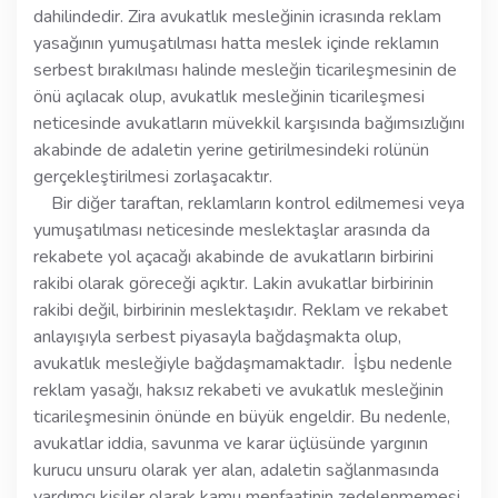
dahilindedir. Zira avukatlık mesleğinin icrasında reklam
yasağının yumuşatılması hatta meslek içinde reklamın
serbest bırakılması halinde mesleğin ticarileşmesinin de
önü açılacak olup, avukatlık mesleğinin ticarileşmesi
neticesinde avukatların müvekkil karşısında bağımsızlığını
akabinde de adaletin yerine getirilmesindeki rolünün
gerçekleştirilmesi zorlaşacaktır.
Bir diğer taraftan, reklamların kontrol edilmemesi veya
yumuşatılması neticesinde meslektaşlar arasında da
rekabete yol açacağı akabinde de avukatların birbirini
rakibi olarak göreceği açıktır. Lakin avukatlar birbirinin
rakibi değil, birbirinin meslektaşıdır. Reklam ve rekabet
anlayışıyla serbest piyasayla bağdaşmakta olup,
avukatlık mesleğiyle bağdaşmamaktadır. İşbu nedenle
reklam yasağı, haksız rekabeti ve avukatlık mesleğinin
ticarileşmesinin önünde en büyük engeldir. Bu nedenle,
avukatlar iddia, savunma ve karar üçlüsünde yargının
kurucu unsuru olarak yer alan, adaletin sağlanmasında
yardımcı kişiler olarak kamu menfaatinin zedelenmemesi