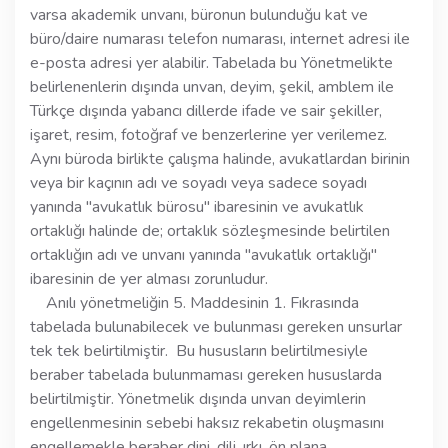
varsa akademik unvanı, büronun bulunduğu kat ve
büro/daire numarası telefon numarası, internet adresi ile
e-posta adresi yer alabilir. Tabelada bu Yönetmelikte
belirlenenlerin dışında unvan, deyim, şekil, amblem ile
Türkçe dışında yabancı dillerde ifade ve sair şekiller,
işaret, resim, fotoğraf ve benzerlerine yer verilemez.
Aynı büroda birlikte çalışma halinde, avukatlardan birinin
veya bir kaçının adı ve soyadı veya sadece soyadı
yanında "avukatlık bürosu" ibaresinin ve avukatlık
ortaklığı halinde de; ortaklık sözleşmesinde belirtilen
ortaklığın adı ve unvanı yanında "avukatlık ortaklığı"
ibaresinin de yer alması zorunludur.
Anılı yönetmeliğin 5. Maddesinin 1. Fıkrasında
tabelada bulunabilecek ve bulunması gereken unsurlar
tek tek belirtilmiştir. Bu hususların belirtilmesiyle
beraber tabelada bulunmaması gereken hususlarda
belirtilmiştir. Yönetmelik dışında unvan deyimlerin
engellenmesinin sebebi haksız rekabetin oluşmasını
engellemekle beraber dini, dili, ırkı, ön plana