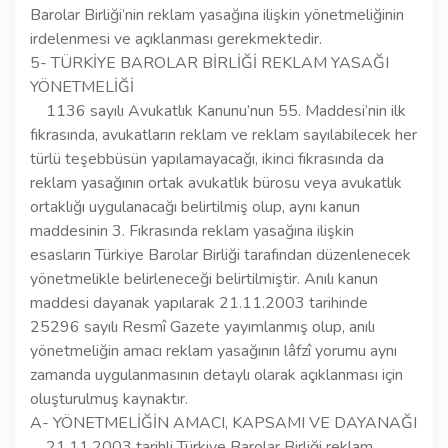
Barolar Birliği’nin reklam yasağına ilişkin yönetmeliğinin
irdelenmesi ve açıklanması gerekmektedir.
5- TÜRKİYE BAROLAR BİRLİĞİ REKLAM YASAĞI
YÖNETMELİĞİ
1136 sayılı Avukatlık Kanunu’nun 55. Maddesi’nin ilk
fıkrasında, avukatların reklam ve reklam sayılabilecek her
türlü teşebbüsün yapılamayacağı, ikinci fıkrasında da
reklam yasağının ortak avukatlık bürosu veya avukatlık
ortaklığı uygulanacağı belirtilmiş olup, aynı kanun
maddesinin 3. Fıkrasında reklam yasağına ilişkin
esasların Türkiye Barolar Birliği tarafından düzenlenecek
yönetmelikle belirleneceği belirtilmiştir. Anılı kanun
maddesi dayanak yapılarak 21.11.2003 tarihinde
25296 sayılı Resmî Gazete yayımlanmış olup, anılı
yönetmeliğin amacı reklam yasağının lâfzî yorumu aynı
zamanda uygulanmasının detaylı olarak açıklanması için
oluşturulmuş kaynaktır.
A- YÖNETMELİĞİN AMACI, KAPSAMI VE DAYANAĞI
21.11.2003 tarihli Türkiye Barolar Birliği reklam