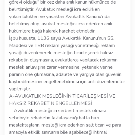
görevi olduğu’’ bir kez daha anılı kanun hükmünce de
belirtilmiştir. Avukatlık mesleği icra edilirken
yükümlülükleri ve yasakları Avukatlık Kanunu’nda
belirtilmiş olup, avukat mesleğini icra ederken anılı
hükümlere bağlı kalarak hareket etmelidir.
İşbu hususta, 1136 sayılı Avukatlık Kanunu’nun 55.
Maddesi ve TBB reklam yasağı yönetmeliği reklam
yasağı düzenlenerek, mesleğin ticarileşerek haksız
rekabetin oluşmasına, avukatlarca yapılacak reklamın
meslek anlayışına zarar vermesine, yetenek yerine
paranın öne çıkmasına, adalete ve yargıya olan güvenin
kaybedilmesinin engellenebilmesi için anılı düzenlemeler
yapılmıştır.
A-AVUKATLIK MESLEĞİNİN TİCARİLEŞMESİ VE
HAKSIZ REKABETİN ENGELLENMESİ
Avukatlık mesleğinin serbest meslek olması
sebebiyle rekabetin fazlalaşacağı hatta bazı
meslektaşların, mesleği icra ederken salt ticari ve para
amacıyla etiklik sınırlarını bile aşabileceği ihtimal