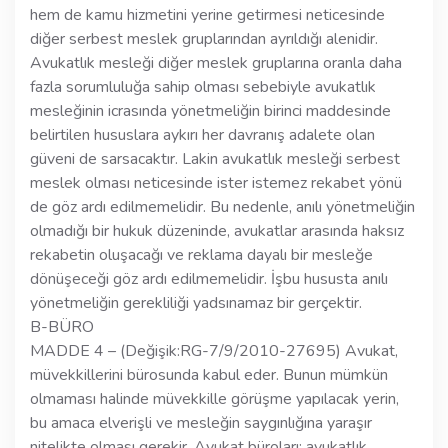
hem de kamu hizmetini yerine getirmesi neticesinde
diğer serbest meslek gruplarından ayrıldığı alenidir.
Avukatlık mesleği diğer meslek gruplarına oranla daha
fazla sorumluluğa sahip olması sebebiyle avukatlık
mesleğinin icrasında yönetmeliğin birinci maddesinde
belirtilen hususlara aykırı her davranış adalete olan
güveni de sarsacaktır. Lakin avukatlık mesleği serbest
meslek olması neticesinde ister istemez rekabet yönü
de göz ardı edilmemelidir. Bu nedenle, anılı yönetmeliğin
olmadığı bir hukuk düzeninde, avukatlar arasında haksız
rekabetin oluşacağı ve reklama dayalı bir mesleğe
dönüşeceği göz ardı edilmemelidir. İşbu hususta anılı
yönetmeliğin gerekliliği yadsınamaz bir gerçektir.
B-BÜRO
MADDE 4 – (Değişik:RG-7/9/2010-27695) Avukat,
müvekkillerini bürosunda kabul eder. Bunun mümkün
olmaması halinde müvekkille görüşme yapılacak yerin,
bu amaca elverişli ve mesleğin saygınlığına yaraşır
nitelikte olması gerekir. Avukat büroları; avukatlık