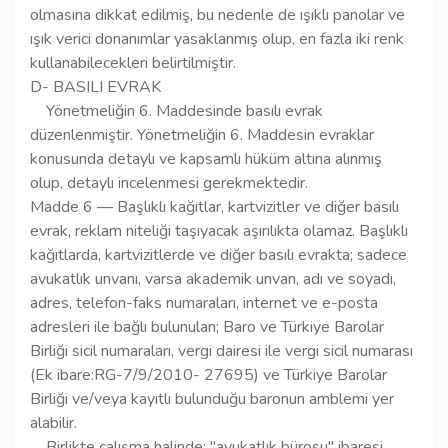
olmasına dikkat edilmiş, bu nedenle de ışıklı panolar ve
ışık verici donanımlar yasaklanmış olup, en fazla iki renk
kullanabilecekleri belirtilmiştir.
D- BASILI EVRAK
Yönetmeliğin 6. Maddesinde basılı evrak
düzenlenmiştir. Yönetmeliğin 6. Maddesin evraklar
konusunda detaylı ve kapsamlı hüküm altına alınmış
olup, detaylı incelenmesi gerekmektedir.
Madde 6 — Başlıklı kağıtlar, kartvizitler ve diğer basılı
evrak, reklam niteliği taşıyacak aşırılıkta olamaz. Başlıklı
kağıtlarda, kartvizitlerde ve diğer basılı evrakta; sadece
avukatlık unvanı, varsa akademik unvan, adı ve soyadı,
adres, telefon-faks numaraları, internet ve e-posta
adresleri ile bağlı bulunulan; Baro ve Türkiye Barolar
Birliği sicil numaraları, vergi dairesi ile vergi sicil numarası
(Ek ibare:RG-7/9/2010- 27695) ve Türkiye Barolar
Birliği ve/veya kayıtlı bulunduğu baronun amblemi yer
alabilir.
Birlikte çalışma halinde; "avukatlık bürosu" ibaresi,