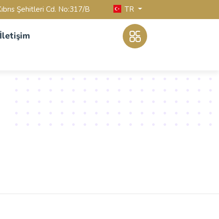
TR
ıbrıs Şehitleri Cd. No:317/B
İletişim