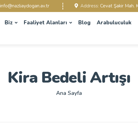
info@nazliaydogan.av.tr
Address:
Cevat Şakir Mah. K
Biz
Faaliyet Alanları
Blog
Arabuluculuk
Kira Bedeli Artışı
Ana Sayfa