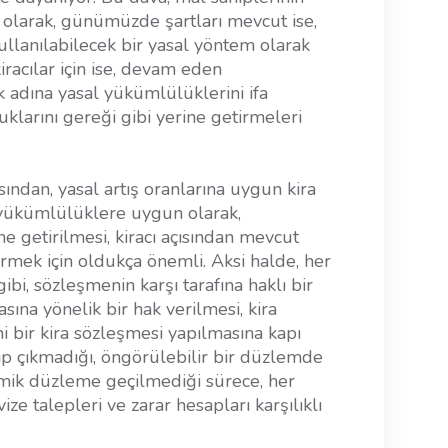
ü olarak, günümüzde şartları mevcut ise,
llanılabilecek bir yasal yöntem olarak
iracılar için ise, devam eden
 adına yasal yükümlülüklerini ifa
larını gereği gibi yerine getirmeleri
ısından, yasal artış oranlarına uygun kira
n yükümlülüklere uygun olarak,
 getirilmesi, kiracı açısından mevcut
ürmek için oldukça önemli. Aksi halde, her
ibi, sözleşmenin karşı tarafına haklı bir
ına yönelik bir hak verilmesi, kira
yeni bir kira sözleşmesi yapılmasına kapı
nip çıkmadığı, öngörülebilir bir düzlemde
omik düzleme geçilmediği sürece, her
ize talepleri ve zarar hesapları karşılıklı