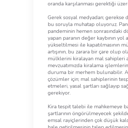
oranda karşılanması gerektiği üzeri
Gerek sosyal medyadan; gerekse de 
bu soruyla muhatap oluyoruz. Pan
pandeminin hemen sonrasındaki dövi
yapan paranın değer kaybının yol açt
yükseltilmesi ile kapatılmasının m
artışının, bu zarara bir çare olup o
mülklerini kiralayan mal sahipleri 
mevzuatımızda kiralama işlemleri
duruma bir merhem bulunabilir. An
çözümler için; mal sahiplerinin tes
etmeleri, yasal şartları sağlayıp sa
gerekiyor.
Kira tespit talebi ile mahkemeye 
şartlarının öngörülmeyecek şekilde
emsal rayiçlerinden çok düşük kald
hale getirilmesinin talep edilmesin