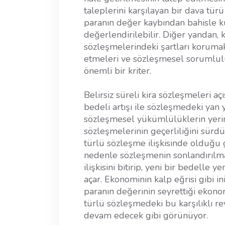
taleplerini karşılayan bir dava tür
paranın değer kaybından bahisle ku
değerlendirilebilir. Diğer yandan, k
sözleşmelerindeki şartları korumak
etmeleri ve sözleşmesel sorumluluk
önemli bir kriter.
Belirsiz süreli kira sözleşmeleri aç
bedeli artışı ile sözleşmedeki ya
sözleşmesel yükümlülüklerin yerine
sözleşmelerinin geçerliliğini sürd
türlü sözleşme ilişkisinde olduğu g
nedenle sözleşmenin sonlandırılmas
ilişkisini bitirip, yeni bir bedelle 
açar. Ekonominin kalp eğrisi gibi i
paranın değerinin seyrettiği ekon
türlü sözleşmedeki bu karşılıklı rev
devam edecek gibi görünüyor.