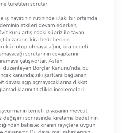
ne türetilen sorular.
iş hayatının rutininde illaki bir ortamda
deminin etkileri devam ederken,
z kuru artışındaki süpriz ile tavan
ığı zararın, kira bedellerinin
ümkün olup olmayacağını, kira bedeli
lamayacağı sorularının cevaplarını
aramaya çalışıyorlar. Aslen
ni düzenleyen Borçlar Kanunu’nda, bu
cak kanunda; sıkı şartlara bağlanan
pit davası açıp açmayacaklarına dikkat
ğlamadıklarını titizlikle incelemeleri
başvurmanın temeli; piyasanın mevcut
 değişimi sonrasında, kiralama bedelinin,
ığından bahisle; kiranın rayiçlere uygun
e dayanıyor. Bu dava, mal sahiplerinin