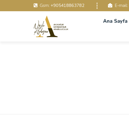
Gsm:
+905418863782
E-mail:
Ana Sayfa