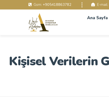
Gsm:
+905418863782
E-mail:
Ana Sayfa
Kişisel Verilerin