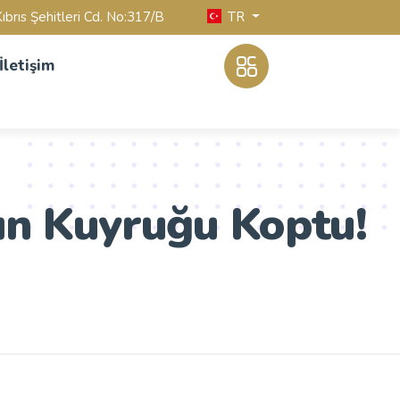
TR
ıbrıs Şehitleri Cd. No:317/B
İletişim
nın Kuyruğu Koptu!