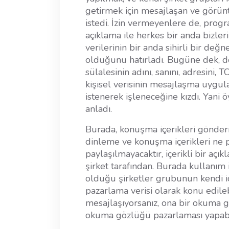
getirmek için mesajlaşan ve görünt
istedi. İzin vermeyenlere de, prog
açıklama ile herkes bir anda bizlerin
verilerinin bir anda sihirli bir de
olduğunu hatırladı. Bugüne dek, d
sülalesinin adını, sanını, adresini,
kişisel verisinin mesajlaşma uygula
istenerek işleneceğine kızdı. Yani ö
anladı.
Burada, konuşma içerikleri gönderi
dinleme ve konuşma içerikleri ne p
paylaşılmayacaktır, içerikli bir aç
şirket tarafından. Burada kullanım 
olduğu şirketler grubunun kendi iç
pazarlama verisi olarak konu edile
mesajlaşıyorsanız, ona bir okuma gö
okuma gözlüğü pazarlaması yapabil