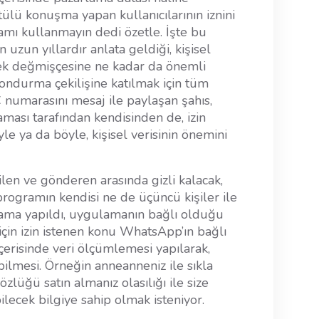
ülü konuşma yapan kullanıcılarının iznini
ramı kullanmayın dedi özetle. İşte bu
 uzun yıllardır anlata geldiği, kişisel
ğnek değmişçesine ne kadar da önemli
ondurma çekilişine katılmak için tüm
 TC numarasını mesaj ile paylaşan şahıs,
ması tarafından kendisinden de, izin
yle ya da böyle, kişisel verisinin önemini
len ve gönderen arasında gizli kalacak,
rogramın kendisi ne de üçüncü kişiler ile
ıklama yapıldı, uygulamanın bağlı olduğu
için izin istenen konu WhatsApp’ın bağlı
erisinde veri ölçümlemesi yapılarak,
bilmesi. Örneğin anneanneniz ile sıkla
zlüğü satın almanız olasılığı ile size
ecek bilgiye sahip olmak isteniyor.