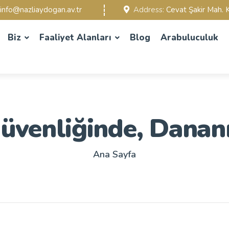
info@nazliaydogan.av.tr
Address:
Cevat Şakir Mah. K
Biz
Faaliyet Alanları
Blog
Arabuluculuk
 Güvenliğinde, Dana
Ana Sayfa