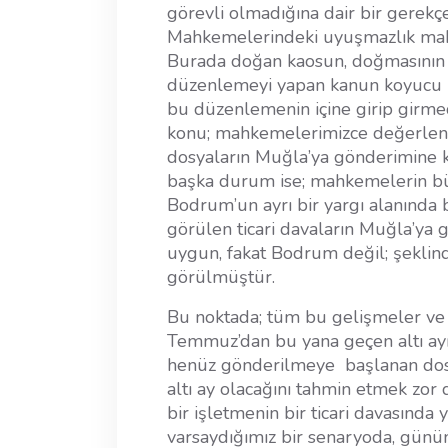
görevli olmadığına dair bir gerekç
Mahkemelerindeki uyuşmazlık mahk
Burada doğan kaosun, doğmasının i
düzenlemeyi yapan kanun koyucu 
bu düzenlemenin içine girip girmed
konu; mahkemelerimizce değerlendi
dosyaların Muğla’ya gönderimine ka
başka durum ise; mahkemelerin bü
Bodrum’un ayrı bir yargı alanında 
görülen ticari davaların Muğla’y
uygun, fakat Bodrum değil; şeklin
görülmüştür.
Bu noktada; tüm bu gelişmeler ve
Temmuz’dan bu yana geçen altı a
henüz gönderilmeye başlanan dosy
altı ay olacağını tahmin etmek zor
bir işletmenin bir ticari davasında
varsaydığımız bir senaryoda, günüm