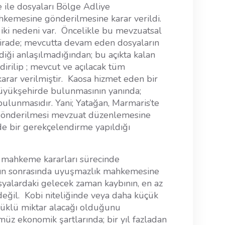
e ile dosyaları Bölge Adliye
emesine gönderilmesine karar verildi.
ki nedeni var. Öncelikle bu mevzuatsal
irade; mevcutta devam eden dosyaların
iği anlaşılmadığından; bu açıkta kalan
rilip ; mevcut ve açılacak tüm
rar verilmiştir. Kaosa hizmet eden bir
yükşehirde bulunmasının yanında;
bulunmasıdır. Yani; Yatağan, Marmaris’te
a gönderilmesi mevzuat düzenlemesine
de bir gerekçelendirme yapıldığı
 mahkeme kararları sürecinde
yın sonrasında uyuşmazlık mahkemesine
alardaki gelecek zaman kaybının, en az
 değil. Kobi niteliğinde veya daha küçük
 yüklü miktar alacağı olduğunu
üz ekonomik şartlarında; bir yıl fazladan