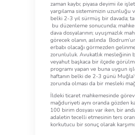
zaman kaybı; piyasa deyimi ile işle
yargılama sistemimizin uzunluğu ve
belki 2-3 yıl sürmüş bir davada; ta
bu düzenleme sonucunda; mahkeme
dava dosyalarının; uyuşmazlık ma
görecek olanın, aslında Bodrum’un 
erbabı olacağı görmezden gelinme
zorunluluk. Avukatlık mesleğinin
veyahut başkaca bir ilçede görülme
programı yapan ve buna uygun işle
haftanın belki de 2-3 günü Muğla
zorunda olması da bir mesleki mağd
İldeki ticaret mahkemesinde görev
mağduriyeti aynı oranda gözden ka
100 birim dosyası var iken, bir and
adaletin tecelli etmesinin ters or
korkutucu bir sonuç olarak karşımız