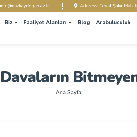
info@nazliaydogan.av.tr
Address:
Cevat Şakir Mah. K
Biz
Faaliyet Alanları
Blog
Arabuluculuk
 Davaların Bitmeyen
Ana Sayfa