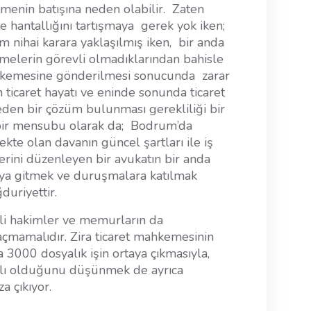
tmenin batışına neden olabilir. Zaten
 hantallığını tartışmaya gerek yok iken;
m nihai karara yaklaşılmış iken, bir anda
lerin görevli olmadıklarından bahisle
hkemesine gönderilmesi sonucunda zarar
ticaret hayatı ve eninde sonunda ticaret
den bir çözüm bulunması gerekliliği bir
 bir mensubu olarak da; Bodrum’da
kte olan davanın güncel şartları ile iş
rini düzenleyen bir avukatın bir anda
’ya gitmek ve duruşmalara katılmak
uriyettir.
li hakimler ve memurların da
çmamalıdır. Zira ticaret mahkemesinin
a 3000 dosyalık işin ortaya çıkmasıyla,
anlı olduğunu düşünmek de ayrıca
a çıkıyor.