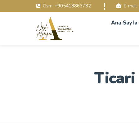
Gsm:
+905418863782
E-mail:
Ana Sayfa
Ticari