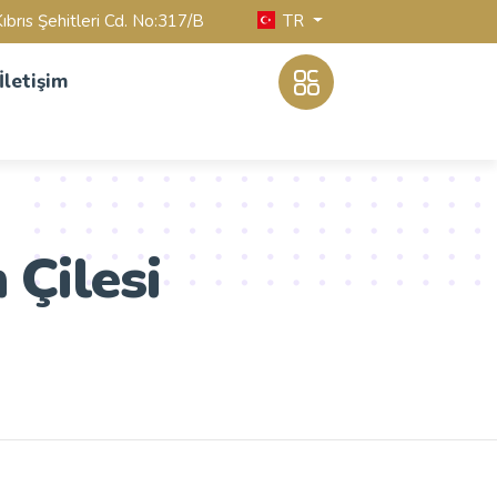
TR
ıbrıs Şehitleri Cd. No:317/B
İletişim
 Çilesi